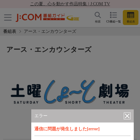
この夏、心を動かす作品特集 | J:COM TV
検索
CS番組一覧
番組表
番組表
アース・エンカウンターズ
アース・エンカウンターズ
エラー
通信に問題が発生しました[error]