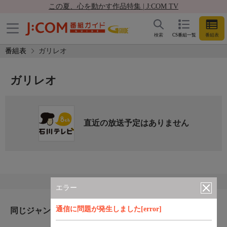
この夏、心を動かす作品特集 | J:COM TV
検索
CS番組一覧
番組表
番組表
ガリレオ
ガリレオ
直近の放送予定はありません
エラー
通信に問題が発生しました[error]
同じジャンルのおすすめ番組