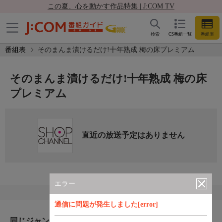
この夏、心を動かす作品特集 | J:COM TV
検索
CS番組一覧
番組表
番組表
そのまんま漬けるだけ!十年熟成 梅の床プレミアム
そのまんま漬けるだけ!十年熟成 梅の床
プレミアム
直近の放送予定はありません
エラー
通信に問題が発生しました[error]
同じジャンルのおすすめ番組