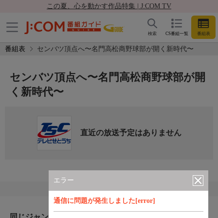
この夏、心を動かす作品特集 | J:COM TV
検索
CS番組一覧
番組表
番組表
センバツ頂点へ〜名門高松商野球部が開く新時代〜
センバツ頂点へ〜名門高松商野球部が開
く新時代〜
直近の放送予定はありません
エラー
通信に問題が発生しました[error]
同じジャンルのおすすめ番組