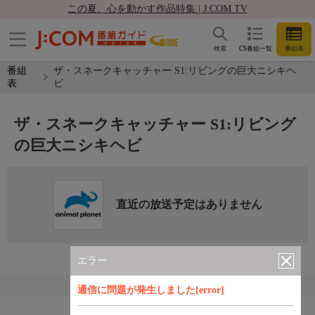
この夏、心を動かす作品特集 | J:COM TV
検索
CS番組一覧
番組表
番組
ザ・スネークキャッチャー S1:リビングの巨大ニシキヘ
表
ビ
ザ・スネークキャッチャー S1:リビング
の巨大ニシキヘビ
直近の放送予定はありません
エラー
通信に問題が発生しました[error]