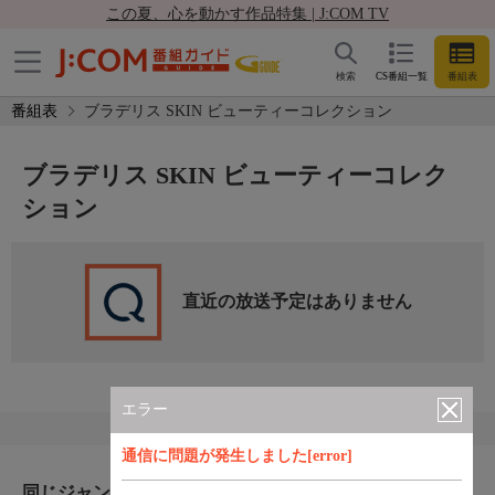
この夏、心を動かす作品特集 | J:COM TV
検索
CS番組一覧
番組表
番組表
ブラデリス SKIN ビューティーコレクション
ブラデリス SKIN ビューティーコレク
ション
直近の放送予定はありません
エラー
通信に問題が発生しました[error]
同じジャンルのおすすめ番組