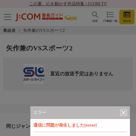
この夏、心を動かす作品特集 | J:COM TV
検索
CS番組一覧
番組表
番組表
矢作兼のVSスポーツ2
矢作兼のVSスポーツ2
直近の放送予定はありません
エラー
通信に問題が発生しました[error]
同じジャンルのおすすめ番組