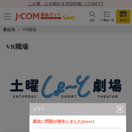
この夏、心を動かす作品特集 | J:COM TV
検索
CS番組一覧
番組表
番組表
VR職場
VR職場
エラー
通信に問題が発生しました[error]