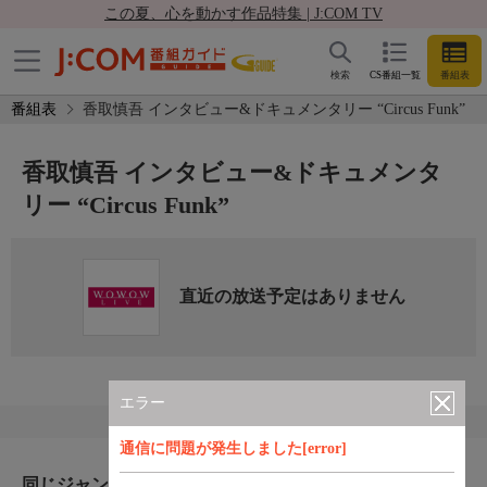
この夏、心を動かす作品特集 | J:COM TV
検索
CS番組一覧
番組表
番組表
香取慎吾 インタビュー&ドキュメンタリー “Circus Funk”
香取慎吾 インタビュー&ドキュメンタ
リー “Circus Funk”
直近の放送予定はありません
エラー
通信に問題が発生しました[error]
同じジャンルのおすすめ番組