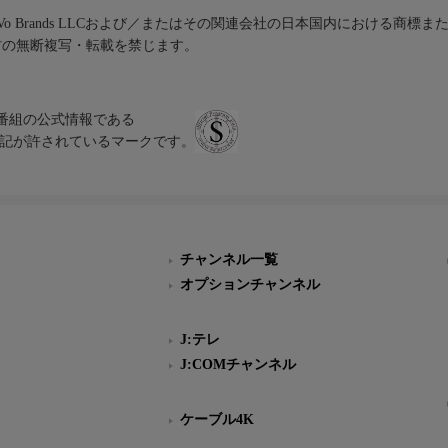
iVo Brands LLCおよび／またはその関連会社の日本国内における商標
材の無断複写・転載を禁じます。
、テレビ番組の公式情報である
スにのみ表記が許されているマークです。
チャンネル一覧
オプションチャンネル
J:テレ
J:COMチャンネル
ケーブル4K