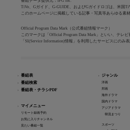
番組データ提供元：IPG Inc.
TiVo、Gガイド、G-GUIDE、およびGガイドロゴは、米国T
このホームページに掲載している記事・写真等あらゆる素
Official Program Data Mark（公式番組情報マーク）
このマークは「Official Program Data Mark」といい
「SI(Service Information)情報」を利用したサービ
番組表
ジャンル
番組検索
洋画
邦画
番組表・チラシPDF
海外ドラマ
国内ドラマ
マイメニュー
アジアドラマ
リモート録画予約
韓流まつり
お気に入りチャンネル
スポーツ
見たい番組一覧