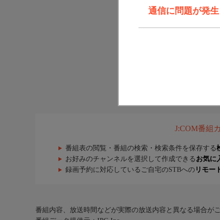
通信に問題が発生しま
J:COM番
番組表の閲覧・番組の検索・検索条件を保存する
お好みのチャンネルを選択して作成できる
お気に
録画予約に対応しているご自宅のSTBへの
リモー
番組内容、放送時間などが実際の放送内容と異なる場合が