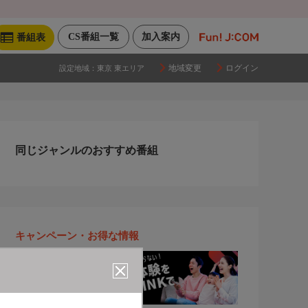
CS番組一覧
加入案内
番組表
地域変更
ログイン
設定地域：
東京 東エリア
同じジャンルのおすすめ番組
キャンペーン・お得な情報