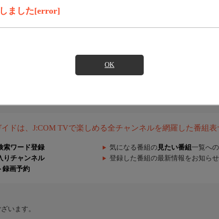
した[error]
OK
組ガイドは、J:COM TVで楽しめる全チャンネルを網羅した番組
検索ワード登録
気になる番組の
見たい番組
一覧への
入りチャンネル
登録した番組の最新情報をお知らせ
ト録画予約
ございます。