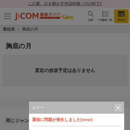
この夏、心を動かす作品特集 | J:COM TV
検索
CS番組一覧
番組表
番組表
胸底の月
胸底の月
直近の放送予定はありません
エラー
通信に問題が発生しました[error]
同じジャンルのおすすめ番組