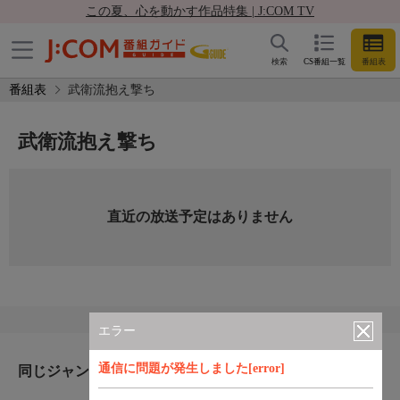
この夏、心を動かす作品特集 | J:COM TV
検索
CS番組一覧
番組表
番組表
武衛流抱え撃ち
武衛流抱え撃ち
直近の放送予定はありません
エラー
通信に問題が発生しました[error]
同じジャンルのおすすめ番組