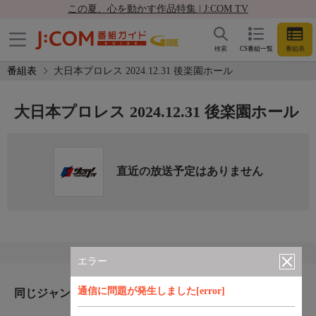
この夏、心を動かす作品特集 | J:COM TV
検索
CS番組一覧
番組表
番組表
大日本プロレス 2024.12.31 後楽園ホール
大日本プロレス 2024.12.31 後楽園ホール
直近の放送予定はありません
エラー
通信に問題が発生しました[error]
同じジャンルのおすすめ番組