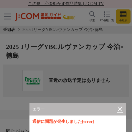
この夏、心を動かす作品特集 | J:COM TV
検索
CS番組一覧
番組表
番組表
2025 JリーグYBCルヴァンカップ 今治×徳島
2025 JリーグYBCルヴァンカップ 今治×
徳島
直近の放送予定はありません
エラー
通信に問題が発生しました[error]
同じジャンルのおすすめ番組