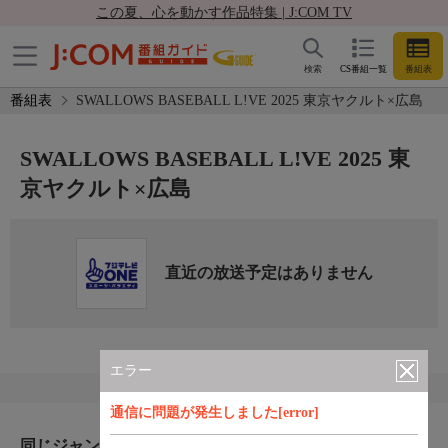
この夏、心を動かす作品特集 | J:COM TV
検索
CS番組一覧
番組表
番組表
SWALLOWS BASEBALL L!VE 2025 東京ヤクルト×広島
SWALLOWS BASEBALL L!VE 2025 東
京ヤクルト×広島
直近の放送予定はありません
エラー
通信に問題が発生しました[error]
同じジャンルのおすすめ番組