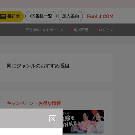
CS番組一覧
加入案内
番組表
地域変更
ログイン
設定地域：
東京 東エリア
同じジャンルのおすすめ番組
キャンペーン・お得な情報