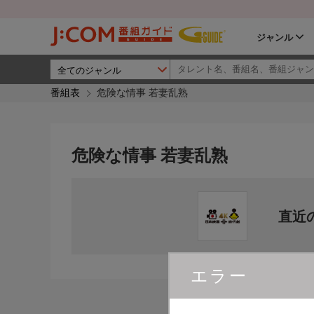
ジャンル
番組表
危険な情事 若妻乱熟
危険な情事 若妻乱熟
直近
エラー