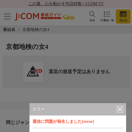
この夏、心を動かす作品特集 | J:COM TV
検索
CS番組一覧
番組表
番組表
京都地検の女4
京都地検の女4
直近の放送予定はありません
エラー
通信に問題が発生しました[error]
同じジャンルのおすすめ番組