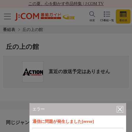
この夏、心を動かす作品特集 | J:COM TV
検索
CS番組一覧
番組表
番組表
丘の上の館
丘の上の館
直近の放送予定はありません
エラー
通信に問題が発生しました[error]
同じジャンルのおすすめ番組