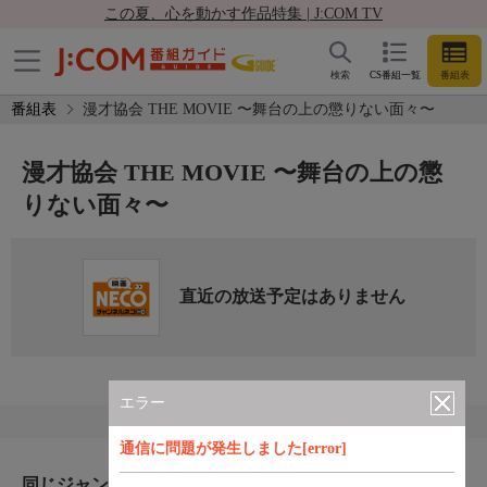
この夏、心を動かす作品特集 | J:COM TV
検索
CS番組一覧
番組表
番組表
漫才協会 THE MOVIE 〜舞台の上の懲りない面々〜
漫才協会 THE MOVIE 〜舞台の上の懲
りない面々〜
直近の放送予定はありません
エラー
通信に問題が発生しました[error]
同じジャンルのおすすめ番組