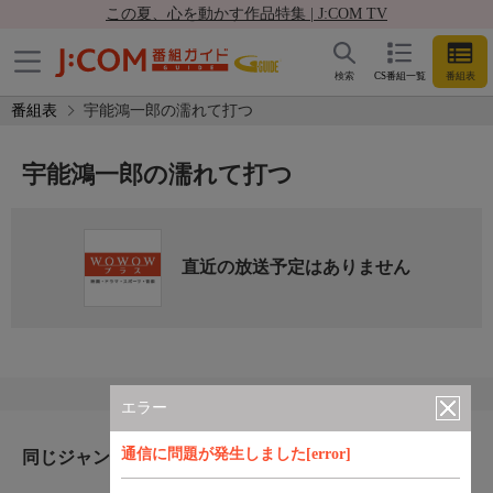
この夏、心を動かす作品特集 | J:COM TV
検索
CS番組一覧
番組表
番組表
宇能鴻一郎の濡れて打つ
宇能鴻一郎の濡れて打つ
直近の放送予定はありません
エラー
通信に問題が発生しました[error]
同じジャンルのおすすめ番組