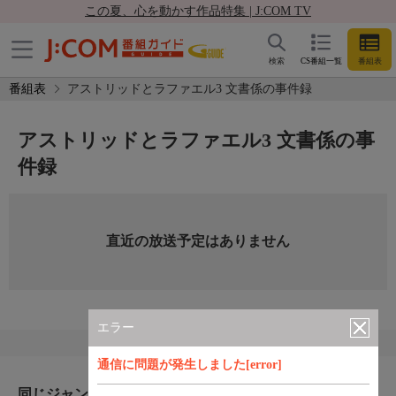
この夏、心を動かす作品特集 | J:COM TV
検索
CS番組一覧
番組表
番組表
アストリッドとラファエル3 文書係の事件録
アストリッドとラファエル3 文書係の事
件録
直近の放送予定はありません
エラー
通信に問題が発生しました[error]
同じジャンルのおすすめ番組