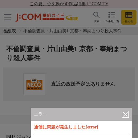
この夏、心を動かす作品特集 | J:COM TV
検索
CS番組一覧
番組表
番組表
不倫調査員・片山由美1 京都・奉納まつり殺人事件
不倫調査員・片山由美1 京都・奉納まつ
り殺人事件
直近の放送予定はありません
エラー
通信に問題が発生しました[error]
同じジャンルのおすすめ番組