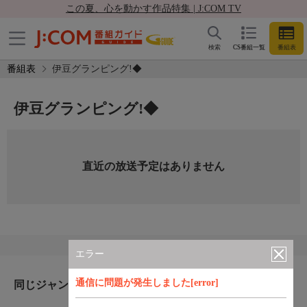
この夏、心を動かす作品特集 | J:COM TV
検索
CS番組一覧
番組表
番組表
伊豆グランピング!◆
伊豆グランピング!◆
直近の放送予定はありません
エラー
通信に問題が発生しました[error]
同じジャンルのおすすめ番組