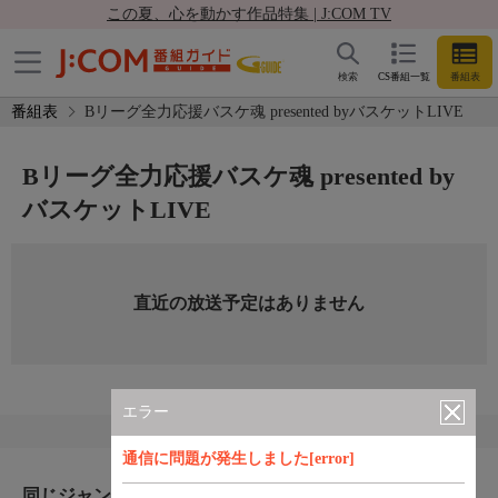
この夏、心を動かす作品特集 | J:COM TV
検索
CS番組一覧
番組表
番組表
Bリーグ全力応援バスケ魂 presented byバスケットLIVE
Bリーグ全力応援バスケ魂 presented by
バスケットLIVE
直近の放送予定はありません
エラー
通信に問題が発生しました[error]
同じジャンルのおすすめ番組