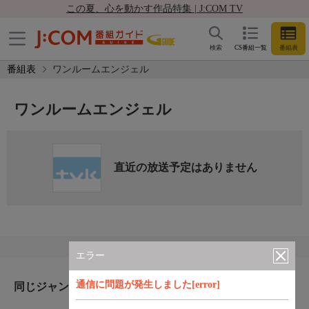
この夏、心を動かす作品特集 | J:COM TV
検索
CS番組一覧
番組表
番組表
ワンルームエンジェル
ワンルームエンジェル
直近の放送予定はありません
エラー
通信に問題が発生しました[error]
同じジャンルのおすすめ番組