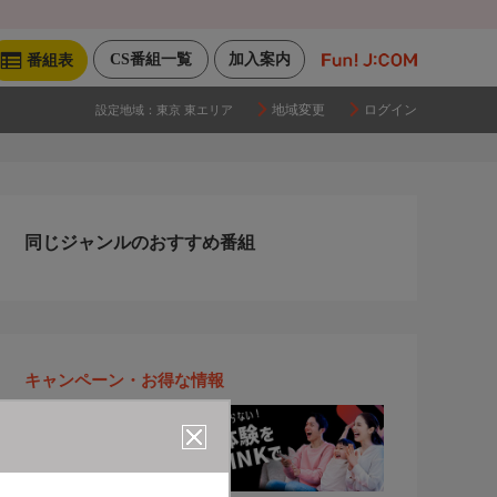
CS番組一覧
加入案内
番組表
地域変更
ログイン
設定地域：
東京 東エリア
同じジャンルのおすすめ番組
キャンペーン・お得な情報