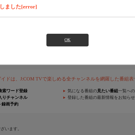
した[error]
OK
組ガイドは、J:COM TVで楽しめる全チャンネルを網羅した番組
検索ワード登録
気になる番組の
見たい番組
一覧への
入りチャンネル
登録した番組の最新情報をお知らせ
ト録画予約
ございます。