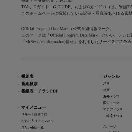
番組データ提供元：IPG Inc.
TiVo、Gガイド、G-GUIDE、およびGガイドロゴは、米国T
このホームページに掲載している記事・写真等あらゆる素
Official Program Data Mark（公式番組情報マーク）
このマークは「Official Program Data Mark」といい
「SI(Service Information)情報」を利用したサービ
番組表
ジャンル
番組検索
洋画
邦画
番組表・チラシPDF
海外ドラマ
国内ドラマ
マイメニュー
アジアドラマ
リモート録画予約
韓流まつり
お気に入りチャンネル
スポーツ
見たい番組一覧