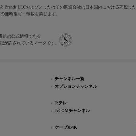
iVo Brands LLCおよび／またはその関連会社の日本国内における商標
材の無断複写・転載を禁じます。
、テレビ番組の公式情報である
スにのみ表記が許されているマークです。
チャンネル一覧
オプションチャンネル
J:テレ
J:COMチャンネル
ケーブル4K