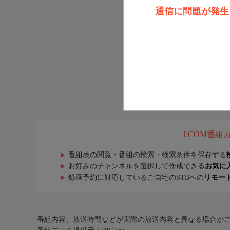
通信に問題が発生しま
J:COM番
番組表の閲覧・番組の検索・検索条件を保存する
お好みのチャンネルを選択して作成できる
お気に
録画予約に対応しているご自宅のSTBへの
リモー
番組内容、放送時間などが実際の放送内容と異なる場合が