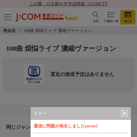
この夏、心を動かす作品特集 | J:COM TV
検索
CS番組一覧
番組表
番組表
108曲 煩悩ライブ 濃縮ヴァージョン
108曲 煩悩ライブ 濃縮ヴァージョン
直近の放送予定はありません
エラー
通信に問題が発生しました[error]
同じジャンルのおすすめ番組