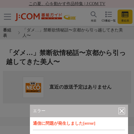
この夏、心を動かす作品特集 | J:COM TV
検索
CS番組一覧
番組表
番組
「ダメ…」禁断欲情秘話〜京都から引っ越してきた美
表
人〜
「ダメ…」禁断欲情秘話〜京都から引っ
越してきた美人〜
直近の放送予定はありません
エラー
通信に問題が発生しました[error]