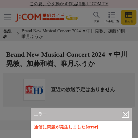
この夏、心を動かす作品特集 | J:COM TV
検索
CS番組一覧
番組表
番組
Brand New Musical Concert 2024 ▼中川晃教、加藤和樹、
表
唯月ふうか
Brand New Musical Concert 2024 ▼中川
晃教、加藤和樹、唯月ふうか
直近の放送予定はありません
エラー
通信に問題が発生しました[error]