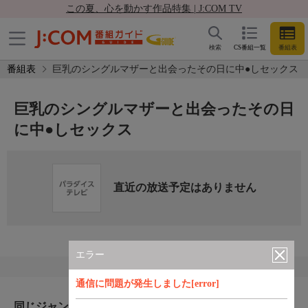
この夏、心を動かす作品特集 | J:COM TV
検索
CS番組一覧
番組表
番組表
巨乳のシングルマザーと出会ったその日に中●しセックス
巨乳のシングルマザーと出会ったその日
に中●しセックス
直近の放送予定はありません
エラー
通信に問題が発生しました[error]
同じジャンルのおすすめ番組