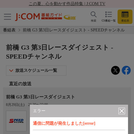
この夏、心を動かす作品特集 | J:COM TV
検索
CS番組一覧
番組表
番組表
前橋 G3 第3日レースダイジェスト - SPEEDチャンネル
前橋 G3 第3日レースダイジェスト -
SPEEDチャンネル
放送スケジュール一覧
直近の放送
前橋 G3 第3日レースダイジェスト
8月29日(土)
21:30〜22:00
エラー
Ch.923
オプション
SPEEDチャンネル
通信に問題が発生しました[error]