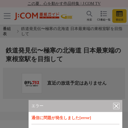
この夏、心を動かす作品特集 | J:COM TV
検索
CS番組一覧
番組表
番組
鉄道発見伝〜極寒の北海道 日本最東端の東根室駅を目指
表
して
鉄道発見伝〜極寒の北海道 日本最東端の
東根室駅を目指して
直近の放送予定はありません
エラー
通信に問題が発生しました[error]