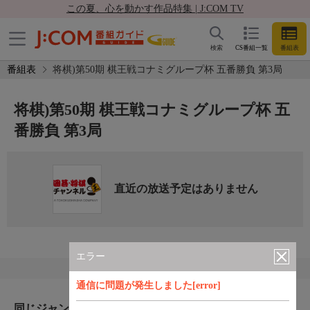
この夏、心を動かす作品特集 | J:COM TV
検索
CS番組一覧
番組表
番組表
将棋)第50期 棋王戦コナミグループ杯 五番勝負 第3局
将棋)第50期 棋王戦コナミグループ杯 五
番勝負 第3局
直近の放送予定はありません
エラー
通信に問題が発生しました[error]
同じジャンルのおすすめ番組