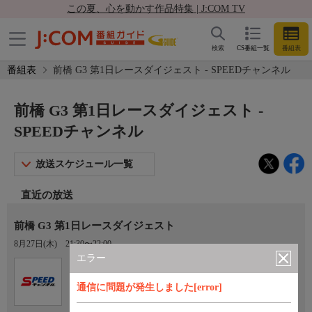
この夏、心を動かす作品特集 | J:COM TV
検索
CS番組一覧
番組表
番組表
前橋 G3 第1日レースダイジェスト - SPEEDチャンネル
前橋 G3 第1日レースダイジェスト -
SPEEDチャンネル
放送スケジュール一覧
直近の放送
前橋 G3 第1日レースダイジェスト
8月27日(木)
21:30〜22:00
エラー
Ch.923
オプション
SPEEDチャンネル
通信に問題が発生しました[error]