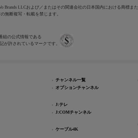
iVo Brands LLCおよび／またはその関連会社の日本国内における商標
材の無断複写・転載を禁じます。
、テレビ番組の公式情報である
スにのみ表記が許されているマークです。
チャンネル一覧
オプションチャンネル
J:テレ
J:COMチャンネル
ケーブル4K