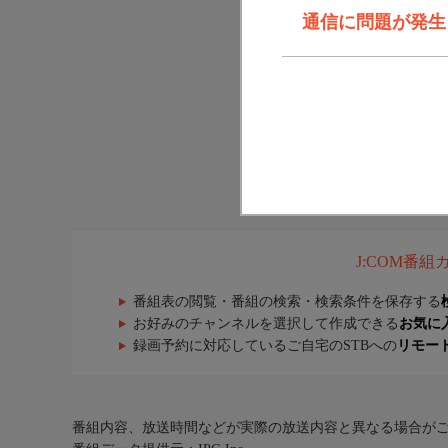
通信に問題が発生しま
J:COM番
番組表の閲覧・番組の検索・検索条件を保存する
お好みのチャンネルを選択して作成できる
お気に
録画予約に対応しているご自宅のSTBへの
リモー
番組内容、放送時間などが実際の放送内容と異なる場合が