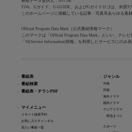
番組データ提供元：IPG Inc.
TiVo、Gガイド、G-GUIDE、およびGガイドロゴは、米国T
このホームページに掲載している記事・写真等あらゆる素
Official Program Data Mark（公式番組情報マーク）
このマークは「Official Program Data Mark」といい
「SI(Service Information)情報」を利用したサービ
番組表
ジャンル
番組検索
洋画
邦画
番組表・チラシPDF
海外ドラマ
国内ドラマ
マイメニュー
アジアドラマ
リモート録画予約
韓流まつり
お気に入りチャンネル
スポーツ
見たい番組一覧