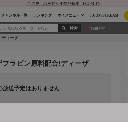
この夏、心を動かす作品特集 | J:COM TV
チャンネル一覧
ランキング
マイメニュー
J:COM STREAM
詳細検索
!ディーザ
ザフラビン原料配合!ディーザ
の放送予定はありません