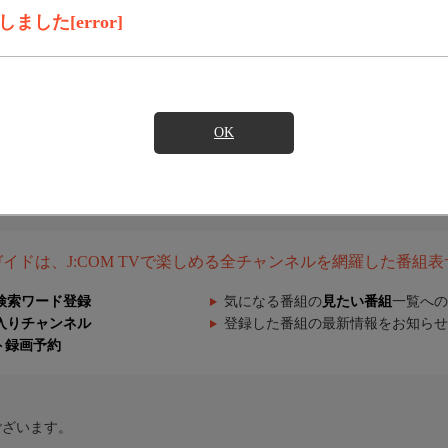
した[error]
OK
組ガイドは、J:COM TVで楽しめる全チャンネルを網羅した番組
検索ワード登録
気になる番組の
見たい番組
一覧への
入りチャンネル
登録した番組の最新情報をお知らせ
ト録画予約
ございます。