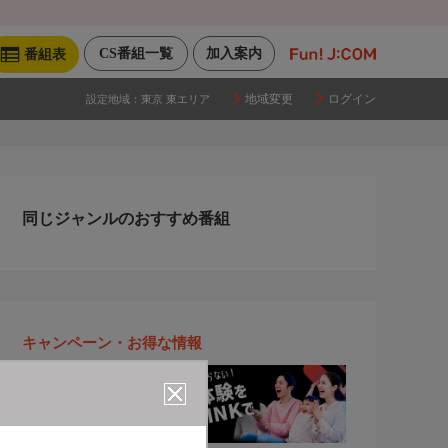
CS番組一覧
加入案内
番組表
地域変更
ログイン
設定地域：
東京 東エリア
同じジャンルのおすすめ番組
キャンペーン・お得な情報