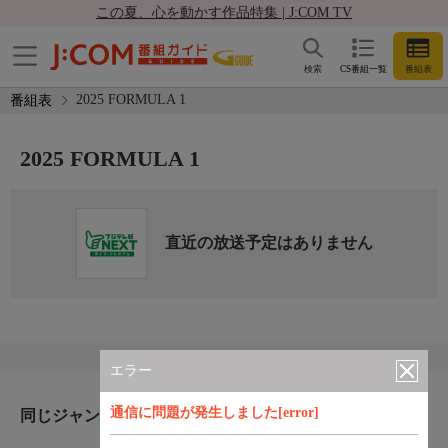
この夏、心を動かす作品特集 | J:COM TV
検索
CS番組一覧
番組表
2025 FORMULA 1
番組表
2025 FORMULA 1
直近の放送予定はありません
エラー
通信に問題が発生しました[error]
同じジャンルのおすすめ番組