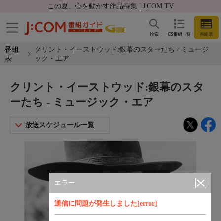
この夏、心を動かす作品特集 | J:COM TV
検索
CS番組一覧
番組表
番組
クリント・イーストウッド:銀幕のスターたち - ミュージ
表
ック・エア
クリント・イーストウッド:銀幕のスタ
ーたち - ミュージック・エア
放送スケジュール一覧
エラー
通信に問題が発生しました[error]