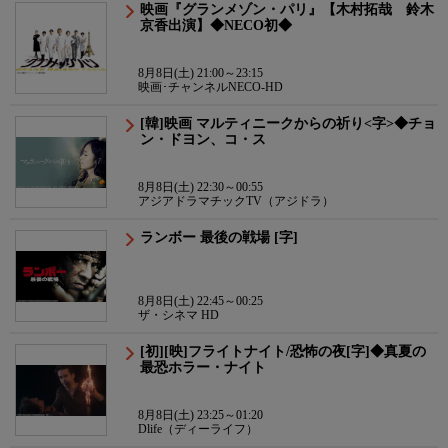
映画『グランメゾン・パリ』【木村拓哉 鈴木
京香出演】◆NECO初◆
8月8日(土) 21:00～23:15
映画･チャンネルNECO-HD
[韓]映画 マルティニークからの祈り<字>◆チョ
ン・ドヨン、コ・ス
8月8日(土) 22:30～00:55
アジアドラマチックTV（アジドラ）
ランボー 最後の戦場 [字]
8月8日(土) 22:45～00:25
ザ・シネマ HD
[初][映]フライトナイト/恐怖の夜[字]◆真夏の
最恐ホラー・ナイト
8月8日(土) 23:25～01:20
Dlife（ディーライフ）