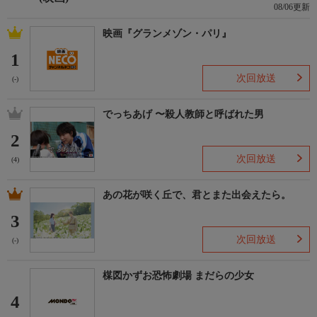
08/06更新
映画『グランメゾン・パリ』
1
次回放送
(-)
でっちあげ 〜殺人教師と呼ばれた男
2
次回放送
(4)
あの花が咲く丘で、君とまた出会えたら。
3
次回放送
(-)
楳図かずお恐怖劇場 まだらの少女
4