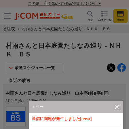
この夏、心を動かす作品特集 | J:COM TV
検索
CS番組一覧
番組表
番組表
村雨さんと日本庭園たしなみ巡り - ＮＨＫ ＢＳ
村雨さんと日本庭園たしなみ巡り - ＮＨ
Ｋ ＢＳ
放送スケジュール一覧
直近の放送
村雨さんと日本庭園たしなみ巡り 山本亭[解][字][再]
8月14日(金)
12:30〜12:59
エラー
Ch.101
ＮＨＫ ＢＳ
通信に問題が発生しました[error]