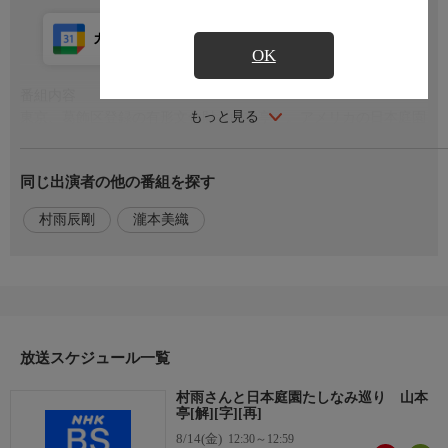
カレンダー登録
アプリ視聴
放送前
OK
番組内容
もっと見る
東京、葛飾区登録の有形文化財「山本亭」。アメリカの日本庭園
専門誌で、足立美術館、桂離宮に次いで3位にランキング。▼大
正から昭和にかけて造られた邸宅と庭園。瓦屋根にステンドグラ
同じ出演者の他の番組を探す
スの窓、そして洋風のランプなど、和モダンテイストの建築。▼
パノラマのガラス戸から日本庭園が美しく広がる。名だたる名園
村雨辰剛
瀧本美織
と比較すると小さな敷地だが、東京の喧騒を感じさせない様々な
仕掛けが施されている。
出演者
【出演】村雨辰剛,【語り】瀧本美織
放送スケジュール一覧
村雨さんと日本庭園たしなみ巡り 山本
亭[解][字][再]
8/14(金)
12:30～12:59