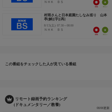
ＮＨＫ ＢＳ
村雨さんと日本庭園たしなみ巡り 山本
亭[解][字][再]
8/15(土)
07:30～08:00
ＮＨＫ ＢＳ
この番組をチェックした人が見ている番組
リモート録画予約ランキング
(ドキュメンタリー／教養)
08/06更新