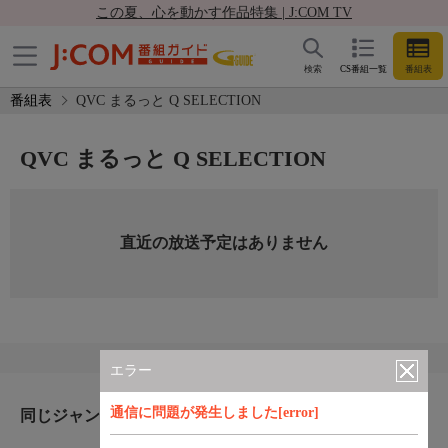
この夏、心を動かす作品特集 | J:COM TV
検索
CS番組一覧
番組表
番組表
QVC まるっと Q SELECTION
QVC まるっと Q SELECTION
直近の放送予定はありません
エラー
通信に問題が発生しました[error]
同じジャンルのおすすめ番組