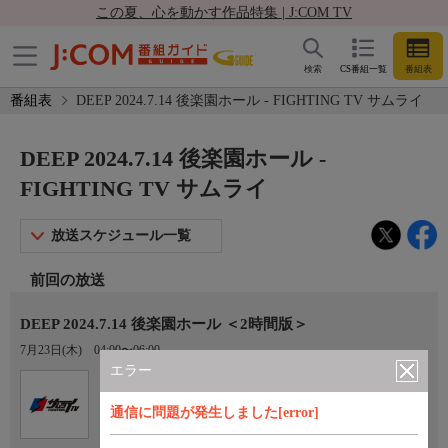
この夏、心を動かす作品特集 | J:COM TV
検索
CS番組一覧
番組表
番組表
DEEP 2024.7.14 後楽園ホール - FIGHTING TV サムライ
DEEP 2024.7.14 後楽園ホール -
FIGHTING TV サムライ
放送スケジュール一覧
前回の放送
DEEP 2024.7.14 後楽園ホール ＜2時間版＞
7月23日(木)
04:00〜06:00
エラー
Ch.401
オプション
FIGHTING TV サムライ
通信に問題が発生しました[error]