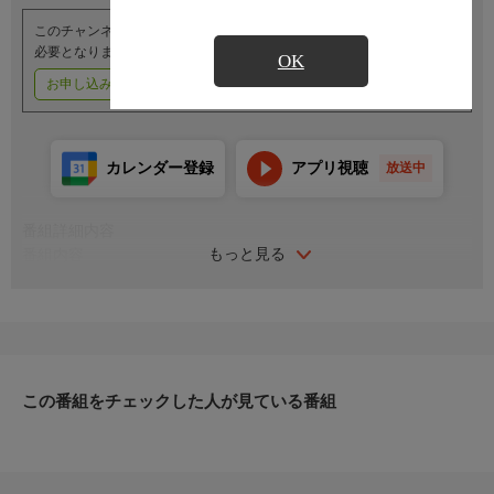
このチャンネルのご視聴には、オプションチャンネル(有料)のご契約が
必要となります。
OK
お申し込みはこちら
ご利用料金はこちら
カレンダー登録
アプリ視聴
放送中
番組詳細内容
もっと見る
番組内容
＜DEEPウェルター級タイトルマッチ＞
●（王者）鈴木槙吾×佐藤洋一郎（挑戦者）
●CORO×瀧澤謙太
●中村大介×白川“ダーク”陸斗
●阿部大治×嶋田伊吹
●神田コウヤ×木下カラテ
この番組をチェックした人が見ている番組
●野村駿太×泉武志
●誠悟×朝太
●石塚雄馬×佐々木大