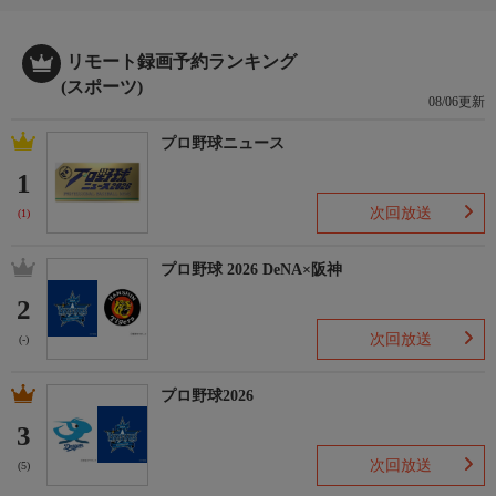
●太田将吾×相本宗輝
●木村琉音×斎藤璃貴
※予告無く内容を変更する場合があります。
リモート録画予約ランキング
(スポーツ)
08/06更新
プロ野球ニュース
1
次回放送
(1)
プロ野球 2026 DeNA×阪神
2
次回放送
(-)
プロ野球2026
3
次回放送
(5)