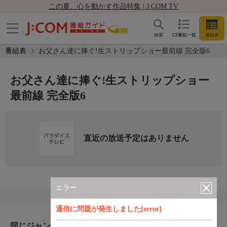
この夏、心を動かす作品特集 | J:COM TV
検索
CS番組一覧
番組表
番組表
お父さん達に捧ぐ!生ストリップショー最前線 完全版6
お父さん達に捧ぐ!生ストリップショー
最前線 完全版6
直近の放送予定はありません
エラー
通信に問題が発生しました[error]
同じジャンルのおすすめ番組