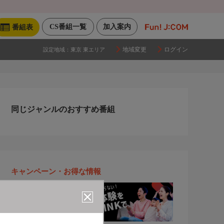
CS番組一覧
加入案内
番組表
地域変更
ログイン
設定地域：
東京 東エリア
同じジャンルのおすすめ番組
キャンペーン・お得な情報