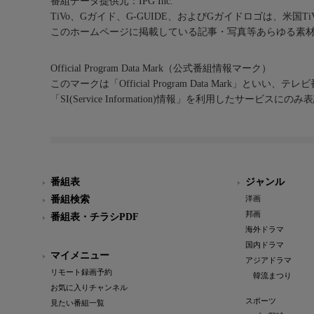
番組データ提供元：IPG Inc.
TiVo、Gガイド、G-GUIDE、およびGガイドロゴは、米国T
このホームページに掲載している記事・写真等あらゆる素
Official Program Data Mark（公式番組情報マーク）
このマークは「Official Program Data Mark」といい
「SI(Service Information)情報」を利用したサービ
番組表
ジャンル
番組検索
洋画
邦画
番組表・チラシPDF
海外ドラマ
国内ドラマ
マイメニュー
アジアドラマ
リモート録画予約
韓流まつり
お気に入りチャンネル
スポーツ
見たい番組一覧