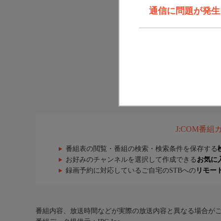
通信に問題が発生しま
J:COM番
番組表の閲覧・番組の検索・検索条件を保存する
お好みのチャンネルを選択して作成できる
お気に
録画予約に対応しているご自宅のSTBへの
リモー
番組内容、放送時間などが実際の放送内容と異なる場合が