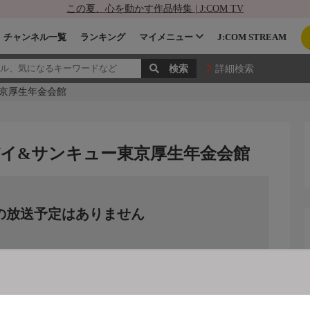
この夏、心を動かす作品特集 | J:COM TV
チャンネル一覧
ランキング
マイメニュー
J:COM STREAM
詳細検索
ー東京厚生年金会館
L グッバイ&サンキュー東京厚生年金会館
の放送予定はありません