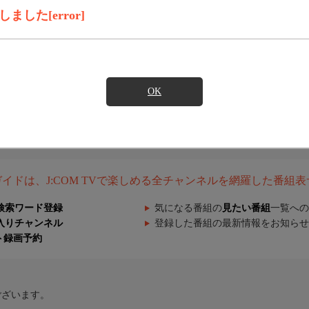
した[error]
OK
組ガイドは、J:COM TVで楽しめる全チャンネルを網羅した番組
検索ワード登録
気になる番組の
見たい番組
一覧への
入りチャンネル
登録した番組の最新情報をお知らせ
ト録画予約
ございます。