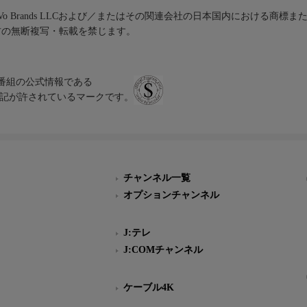
iVo Brands LLCおよび／またはその関連会社の日本国内における商標
材の無断複写・転載を禁じます。
、テレビ番組の公式情報である
スにのみ表記が許されているマークです。
チャンネル一覧
オプションチャンネル
J:テレ
J:COMチャンネル
ケーブル4K