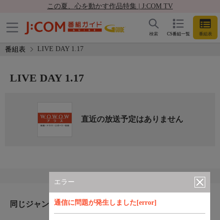
この夏、心を動かす作品特集 | J:COM TV
検索
CS番組一覧
番組表
LIVE DAY 1.17
番組表
LIVE DAY 1.17
直近の放送予定はありません
エラー
通信に問題が発生しました[error]
同じジャンルのおすすめ番組