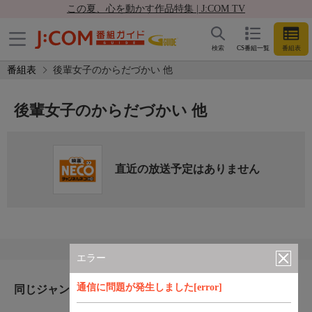
この夏、心を動かす作品特集 | J:COM TV
検索
CS番組一覧
番組表
番組表
後輩女子のからだづかい 他
後輩女子のからだづかい 他
直近の放送予定はありません
エラー
通信に問題が発生しました[error]
同じジャンルのおすすめ番組