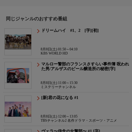
同じジャンルのおすすめ番組
ドリームハイ #1、2 [字][初]
8月8日(土) 01:50～04:10
KBS WORLD HD
マルロー警部のフランスさすらい事件簿 呪われ
た男/アルザスのビール醸造所の秘密[字]
8月8日(土) 11:00～15:30
ミステリーチャンネル
[新]君の花になる #1
8月8日(土) 12:00～13:05
TBSチャンネル2 名作ドラマ・スポーツ・アニメ
ヴェラ〜信念の女警部〜 #1 [字]