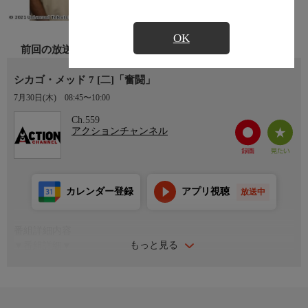
OK
前回の放送
シカゴ・メッド 7 [二]「奮闘」
7月30日(木)
08:45〜10:00
Ch.559
アクションチャンネル
カレンダー登録
アプリ視聴
放送中
番組詳細内容
もっと見る
▼番組詳細▼
イーサンが現場に復帰。勘を取り戻すため、ディーンが見守る中
シミュレーション室で必死に挿管の練習をするが、なかなかうま
くいかない。ヴァネッサは、チャールズにコネ採用だと思われて
いると思い込む。その後、錯乱して負傷したアストリッドを担