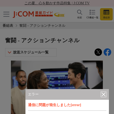
この夏、心を動かす作品特集 | J:COM TV
検索
CS番組一覧
番組表
番組表
奮闘 - アクションチャンネル
奮闘 - アクションチャンネル
放送スケジュール一覧
エラー
通信に問題が発生しました[error]