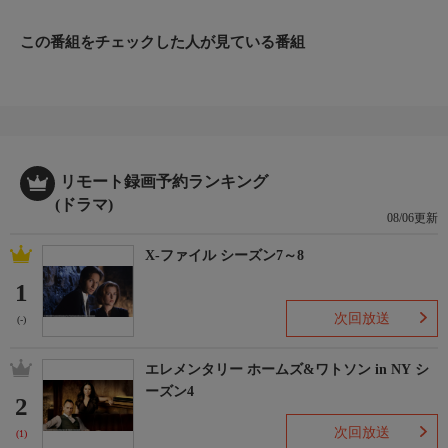
当。実力を証明したいヴァネッサは、張り切ってさまざまな検査
を行うが…。
この番組をチェックした人が見ている番組
出演：ニック・ゲルファス（ウィル・ハルステッド役／声：櫻井
孝宏）ほか
リモート録画予約ランキング
(ドラマ)
08/06更新
X-ファイル シーズン7～8
1
次回放送
(-)
エレメンタリー ホームズ&ワトソン in NY シ
ーズン4
2
次回放送
(1)