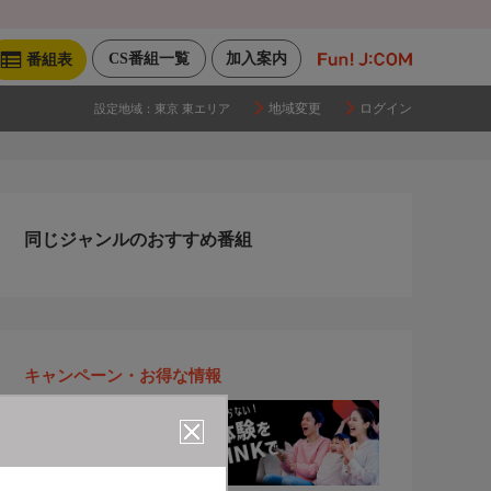
CS番組一覧
加入案内
番組表
地域変更
ログイン
設定地域：
東京 東エリア
同じジャンルのおすすめ番組
キャンペーン・お得な情報