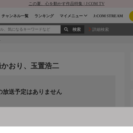
この夏、心を動かす作品特集 | J:COM TV
チャンネル一覧
ランキング
マイメニュー
J:COM STREAM
詳細検索
二
橋かおり、玉置浩二
の放送予定はありません