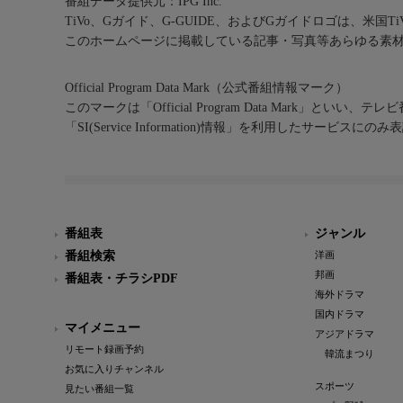
番組データ提供元：IPG Inc.
TiVo、Gガイド、G-GUIDE、およびGガイドロゴは、米国T
このホームページに掲載している記事・写真等あらゆる素
Official Program Data Mark（公式番組情報マーク）
このマークは「Official Program Data Mark」といい
「SI(Service Information)情報」を利用したサービ
番組表
ジャンル
番組検索
洋画
邦画
番組表・チラシPDF
海外ドラマ
国内ドラマ
マイメニュー
アジアドラマ
リモート録画予約
韓流まつり
お気に入りチャンネル
スポーツ
見たい番組一覧