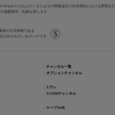
iVo Brands LLCおよび／またはその関連会社の日本国内における商標
材の無断複写・転載を禁じます。
、テレビ番組の公式情報である
スにのみ表記が許されているマークです。
チャンネル一覧
オプションチャンネル
J:テレ
J:COMチャンネル
ケーブル4K