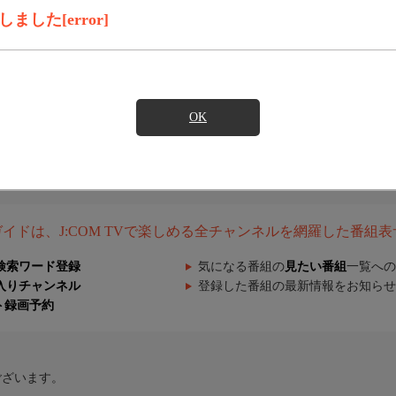
した[error]
OK
組ガイドは、J:COM TVで楽しめる全チャンネルを網羅した番組
検索ワード登録
気になる番組の
見たい番組
一覧への
入りチャンネル
登録した番組の最新情報をお知らせ
ト録画予約
ございます。