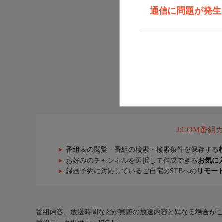
通信に問題が発生しま
J:COM番
番組表の閲覧・番組の検索・検索条件を保存する
お好みのチャンネルを選択して作成できる
お気に
録画予約に対応しているご自宅のSTBへの
リモー
番組内容、放送時間などが実際の放送内容と異なる場合が