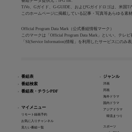
番組データ提供元：IPG Inc.
TiVo、Gガイド、G-GUIDE、およびGガイドロゴは、米国T
このホームページに掲載している記事・写真等あらゆる素
Official Program Data Mark（公式番組情報マーク）
このマークは「Official Program Data Mark」といい
「SI(Service Information)情報」を利用したサービ
番組表
ジャンル
番組検索
洋画
邦画
番組表・チラシPDF
海外ドラマ
国内ドラマ
マイメニュー
アジアドラマ
リモート録画予約
韓流まつり
お気に入りチャンネル
スポーツ
見たい番組一覧