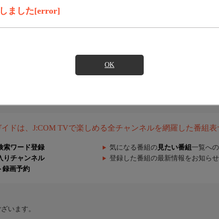
した[error]
OK
組ガイドは、J:COM TVで楽しめる全チャンネルを網羅した番組
検索ワード登録
気になる番組の
見たい番組
一覧への
入りチャンネル
登録した番組の最新情報をお知らせ
ト録画予約
ございます。