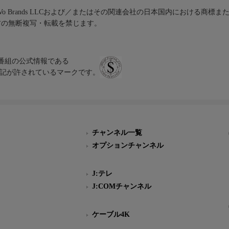
iVo Brands LLCおよび／またはその関連会社の日本国内における商標
材の無断複写・転載を禁じます。
、テレビ番組の公式情報である
スにのみ表記が許されているマークです。
チャンネル一覧
オプションチャンネル
J:テレ
J:COMチャンネル
ケーブル4K