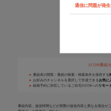
通信に問題が発生しま
J:COM番
番組表の閲覧・番組の検索・検索条件を保存する
お好みのチャンネルを選択して作成できる
お気に
録画予約に対応しているご自宅のSTBへの
リモー
番組内容、放送時間などが実際の放送内容と異なる場合が