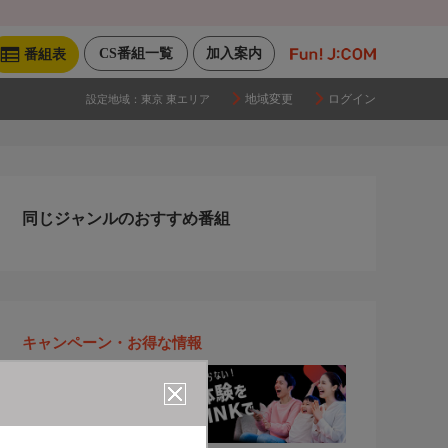
CS番組一覧
加入案内
番組表
地域変更
ログイン
設定地域：
東京 東エリア
同じジャンルのおすすめ番組
キャンペーン・お得な情報