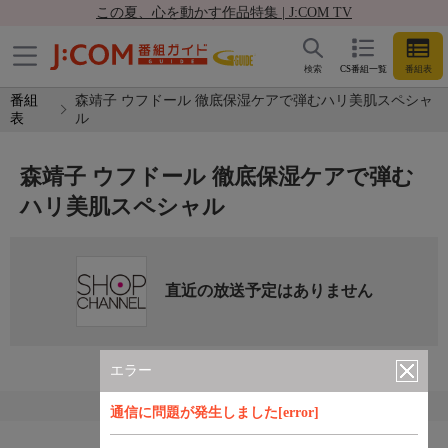
この夏、心を動かす作品特集 | J:COM TV
検索
CS番組一覧
番組表
番組
森靖子 ウフドール 徹底保湿ケアで弾むハリ美肌スペシャ
表
ル
森靖子 ウフドール 徹底保湿ケアで弾む
ハリ美肌スペシャル
直近の放送予定はありません
エラー
通信に問題が発生しました[error]