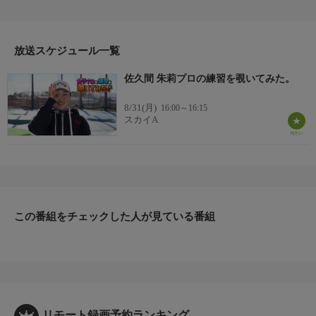
番組では、JLPGAツアーで活躍する彼女たちが練習のルーティン
やワンポイントレッスン、さらにはプライベートな話を語り尽く
す。彼女たちの強さの秘密を探るべく、普段は見られない練習を
放送スケジュール一覧
覗いてみた！
佐久間 朱莉プロの練習を覗いてみた。
8/31(月)
16:00～16:15
スカイA
この番組をチェックした人が見ている番組
リモート録画予約ランキング