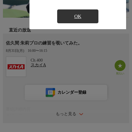
OK
直近の放送
佐久間 朱莉プロの練習を覗いてみた。
8月31日(月)
16:00〜16:15
Ch.400
スカイA
カレンダー登録
番組詳細内容
もっと見る
番組内容
人気・実力ともにある女子プロゴルファーたちの強さの秘密に迫
る番組！