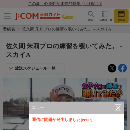
この夏、心を動かす作品特集 | J:COM TV
検索
CS番組一覧
番組表
番組表
佐久間 朱莉プロの練習を覗いてみた。 - スカイA
佐久間 朱莉プロの練習を覗いてみた。 -
スカイA
放送スケジュール一覧
エラー
通信に問題が発生しました[error]