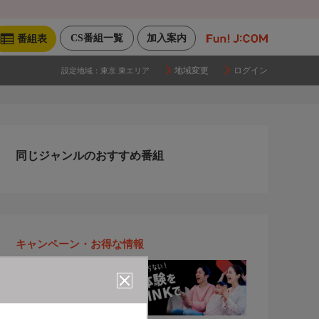
CS番組一覧
加入案内
番組表
地域変更
ログイン
設定地域：
東京 東エリア
同じジャンルのおすすめ番組
キャンペーン・お得な情報