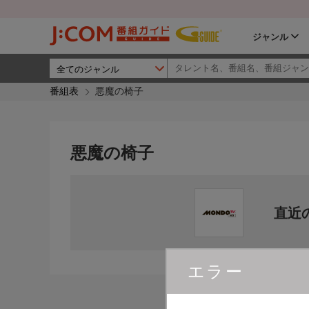
ジャンル
番組表
悪魔の椅子
悪魔の椅子
直近
エラー