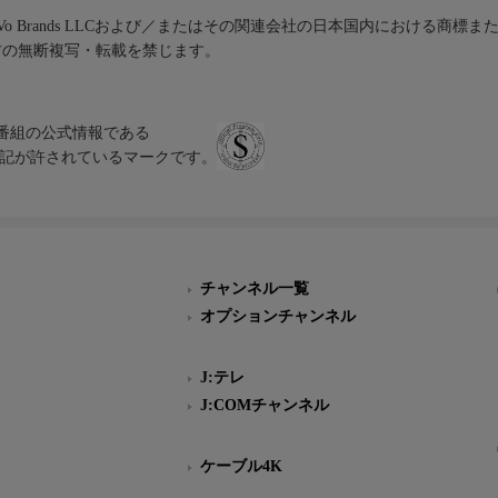
iVo Brands LLCおよび／またはその関連会社の日本国内における商標
材の無断複写・転載を禁じます。
、テレビ番組の公式情報である
スにのみ表記が許されているマークです。
チャンネル一覧
オプションチャンネル
J:テレ
J:COMチャンネル
ケーブル4K