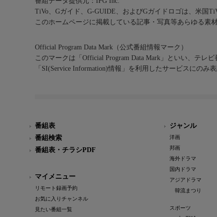
番組データ提供元：IPG Inc.
TiVo、Gガイド、G-GUIDE、およびGガイドロゴは、米国T
このホームページに掲載している記事・写真等あらゆる素
Official Program Data Mark（公式番組情報マーク）
このマークは「Official Program Data Mark」といい
「SI(Service Information)情報」を利用したサービ
番組表
ジャンル
番組検索
洋画
邦画
番組表・チラシPDF
海外ドラマ
国内ドラマ
マイメニュー
アジアドラマ
リモート録画予約
韓流まつり
お気に入りチャンネル
スポーツ
見たい番組一覧