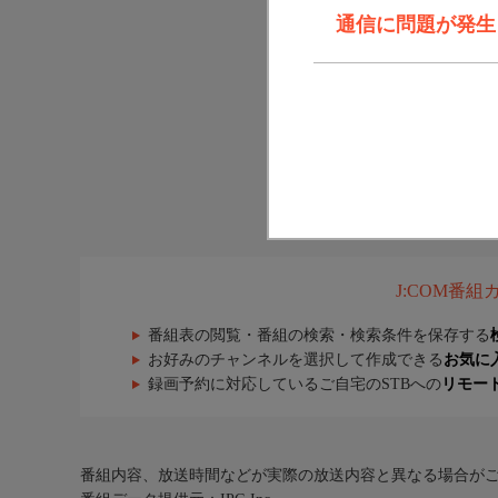
通信に問題が発生しま
J:COM番
番組表の閲覧・番組の検索・検索条件を保存する
お好みのチャンネルを選択して作成できる
お気に
録画予約に対応しているご自宅のSTBへの
リモー
番組内容、放送時間などが実際の放送内容と異なる場合が