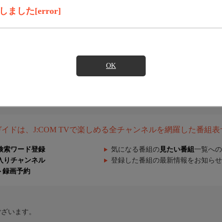
した[error]
OK
組ガイドは、J:COM TVで楽しめる全チャンネルを網羅した番組
検索ワード登録
気になる番組の
見たい番組
一覧への
入りチャンネル
登録した番組の最新情報をお知らせ
ト録画予約
ございます。