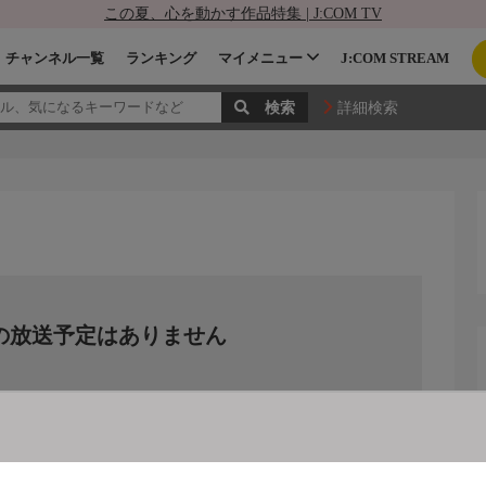
この夏、心を動かす作品特集 | J:COM TV
チャンネル一覧
ランキング
マイメニュー
J:COM STREAM
詳細検索
の放送予定はありません